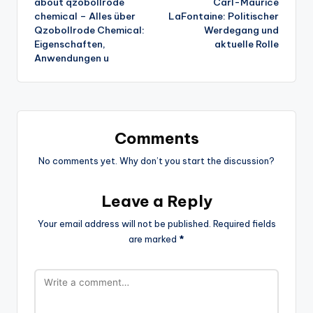
about qzobollrode
Carl-Maurice
navigation
chemical – Alles über
LaFontaine: Politischer
Qzobollrode Chemical:
Werdegang und
Eigenschaften,
aktuelle Rolle
Anwendungen u
Comments
No comments yet. Why don’t you start the discussion?
Leave a Reply
Your email address will not be published.
Required fields
are marked
*