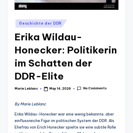
Posted
Geschichte der DDR
in
Erika Wildau-
Honecker: Politikerin
im Schatten der
DDR-Elite
No Comments
Marie Leblanc
May 14, 2026
Posted
by
By Marie Leblanc
Erika Wildau-Honecker war eine wenig bekannte, aber
einflussreiche Figur im politischen System der DDR. Als
Ehefrau von Erich Honecker spielte sie eine subtile Rolle