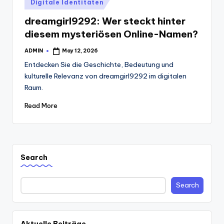
Posted
Digitale Identitäten
in
dreamgirl9292: Wer steckt hinter
diesem mysteriösen Online-Namen?
ADMIN
May 12, 2026
Posted
by
Entdecken Sie die Geschichte, Bedeutung und
kulturelle Relevanz von dreamgirl9292 im digitalen
Raum.
Read More
Search
Search
Aktuelle Beiträge