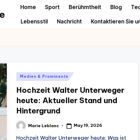
Home
Sport
Berühmtheit
Blog
Te
e
Lebensstil
Nachricht
Kontaktieren Sie u
Posted
Medien & Prominente
in
Hochzeit Walter Unterweger
heute: Aktueller Stand und
Hintergrund
May 19, 2026
Marie Leblanc
Posted
by
Hochzeit Walter Unterweger heute: Was ist