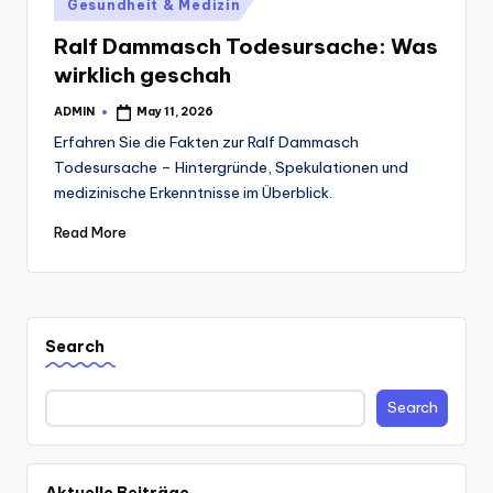
Posted
Gesundheit & Medizin
in
Ralf Dammasch Todesursache: Was
wirklich geschah
ADMIN
May 11, 2026
Posted
by
Erfahren Sie die Fakten zur Ralf Dammasch
Todesursache – Hintergründe, Spekulationen und
medizinische Erkenntnisse im Überblick.
Read More
Search
Search
Aktuelle Beiträge