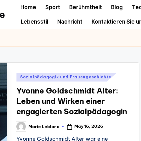
Home
Sport
Berühmtheit
Blog
Te
e
Lebensstil
Nachricht
Kontaktieren Sie u
Posted
Sozialpädagogik und Frauengeschichte
in
Yvonne Goldschmidt Alter:
Leben und Wirken einer
engagierten Sozialpädagogin
May 16, 2026
Marie Leblanc
Posted
by
Yvonne Goldschmidt Alter war eine