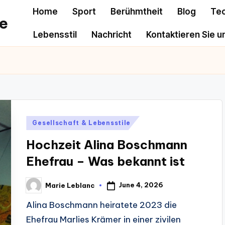
Home
Sport
Berühmtheit
Blog
Te
e
Lebensstil
Nachricht
Kontaktieren Sie u
Posted
Gesellschaft & Lebensstile
in
Hochzeit Alina Boschmann
Ehefrau – Was bekannt ist
June 4, 2026
Marie Leblanc
Posted
by
Alina Boschmann heiratete 2023 die
Ehefrau Marlies Krämer in einer zivilen