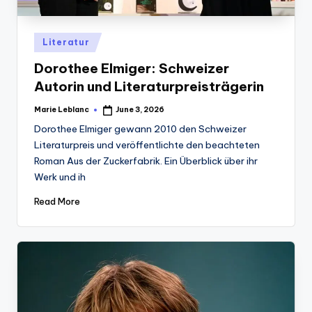
Posted
Literatur
in
Dorothee Elmiger: Schweizer
Autorin und Literaturpreisträgerin
Marie Leblanc
June 3, 2026
Posted
by
Dorothee Elmiger gewann 2010 den Schweizer
Literaturpreis und veröffentlichte den beachteten
Roman Aus der Zuckerfabrik. Ein Überblick über ihr
Werk und ih
Read More