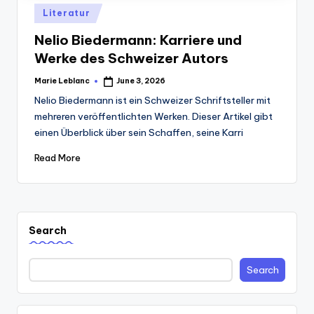
Posted
Literatur
in
Nelio Biedermann: Karriere und
Werke des Schweizer Autors
Marie Leblanc
June 3, 2026
Posted
by
Nelio Biedermann ist ein Schweizer Schriftsteller mit
mehreren veröffentlichten Werken. Dieser Artikel gibt
einen Überblick über sein Schaffen, seine Karri
Read More
Search
Search