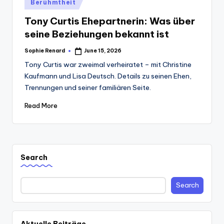
Posted
Berühmtheit
in
Tony Curtis Ehepartnerin: Was über
seine Beziehungen bekannt ist
Sophie Renard
June 15, 2026
Posted
by
Tony Curtis war zweimal verheiratet – mit Christine
Kaufmann und Lisa Deutsch. Details zu seinen Ehen,
Trennungen und seiner familiären Seite.
Read More
Search
Search
Aktuelle Beiträge