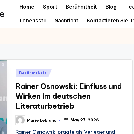
Home
Sport
Berühmtheit
Blog
Te
e
Lebensstil
Nachricht
Kontaktieren Sie u
Posted
Berühmtheit
in
Rainer Osnowski: Einfluss und
Wirken im deutschen
Literaturbetrieb
May 27, 2026
Marie Leblanc
Posted
by
Rainer Osnowski prägte als Verleger und