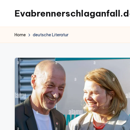
Evabrennerschlaganfall.d
Skip
to
content
Home
deutsche Literatur