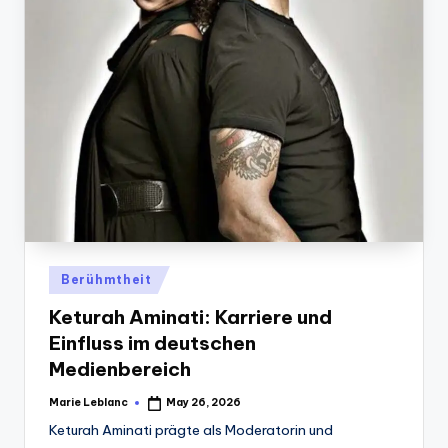
Posted
Berühmtheit
in
Keturah Aminati: Karriere und
Einfluss im deutschen
Medienbereich
Marie Leblanc
May 26, 2026
Posted
by
Keturah Aminati prägte als Moderatorin und