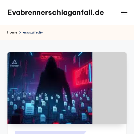
Evabrennerschlaganfall.de
Skip
to
content
Home
esoszifediv