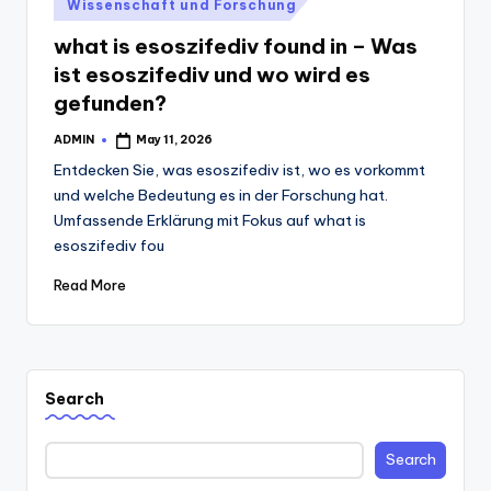
Posted
Wissenschaft und Forschung
in
what is esoszifediv found in – Was
ist esoszifediv und wo wird es
gefunden?
ADMIN
May 11, 2026
Posted
by
Entdecken Sie, was esoszifediv ist, wo es vorkommt
und welche Bedeutung es in der Forschung hat.
Umfassende Erklärung mit Fokus auf what is
esoszifediv fou
Read More
Search
Search