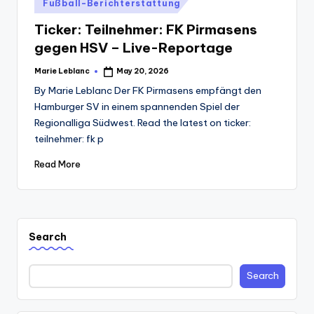
Posted
Fußball-Berichterstattung
in
Ticker: Teilnehmer: FK Pirmasens
gegen HSV – Live-Reportage
Marie Leblanc
May 20, 2026
Posted
by
By Marie Leblanc Der FK Pirmasens empfängt den
Hamburger SV in einem spannenden Spiel der
Regionalliga Südwest. Read the latest on ticker:
teilnehmer: fk p
Read More
Search
Search