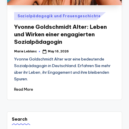
Posted
Sozialpädagogik und Frauengeschichte
in
Yvonne Goldschmidt Alter: Leben
und Wirken einer engagierten
Sozialpädagogin
Marie Leblanc
May 16, 2026
Posted
by
Yvonne Goldschmidt Alter war eine bedeutende
Sozialpädagogin in Deutschland. Erfahren Sie mehr
über ihr Leben, ihr Engagement und ihre bleibenden
Spuren.
Read More
Search