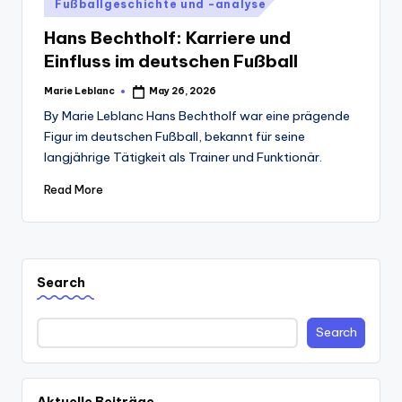
Posted
Fußballgeschichte und -analyse
in
Hans Bechtholf: Karriere und
Einfluss im deutschen Fußball
Marie Leblanc
May 26, 2026
Posted
by
By Marie Leblanc Hans Bechtholf war eine prägende
Figur im deutschen Fußball, bekannt für seine
langjährige Tätigkeit als Trainer und Funktionär.
Read More
Search
Search
Aktuelle Beiträge