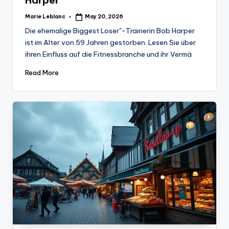
Marie Leblanc
May 20, 2026
Posted
by
Die ehemalige Biggest Loser''-Trainerin Bob Harper
ist im Alter von 59 Jahren gestorben. Lesen Sie über
ihren Einfluss auf die Fitnessbranche und ihr Vermä
Read More