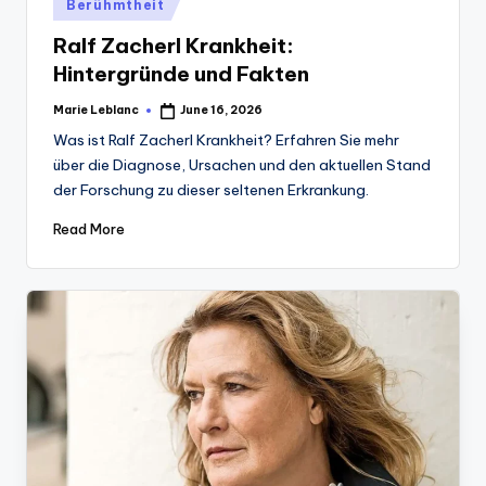
Posted
Berühmtheit
in
Ralf Zacherl Krankheit:
Hintergründe und Fakten
Marie Leblanc
June 16, 2026
Posted
by
Was ist Ralf Zacherl Krankheit? Erfahren Sie mehr
über die Diagnose, Ursachen und den aktuellen Stand
der Forschung zu dieser seltenen Erkrankung.
Read More