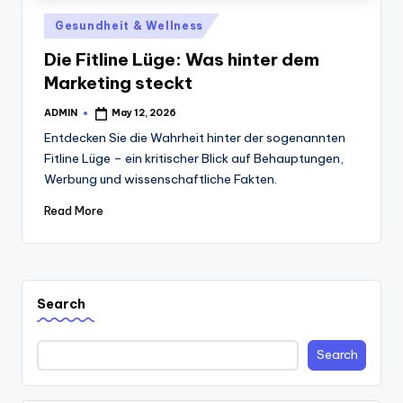
Posted
Gesundheit & Wellness
in
Die Fitline Lüge: Was hinter dem
Marketing steckt
ADMIN
May 12, 2026
Posted
by
Entdecken Sie die Wahrheit hinter der sogenannten
Fitline Lüge – ein kritischer Blick auf Behauptungen,
Werbung und wissenschaftliche Fakten.
Read More
Search
Search