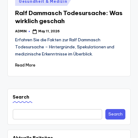
Posted
Gesundheit & Medizin
in
Ralf Dammasch Todesursache: Was
wirklich geschah
ADMIN
May 11, 2026
Posted
by
Erfahren Sie die Fakten zur Ralf Dammasch
Todesursache – Hintergründe, Spekulationen und
medizinische Erkenntnisse im Überblick.
Read More
Search
Search
Aktuelle Beiträge