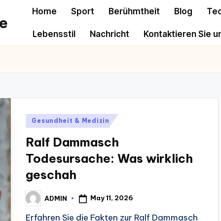
Home
Sport
Berühmtheit
Blog
Te
e
Lebensstil
Nachricht
Kontaktieren Sie u
Posted
Gesundheit & Medizin
in
Ralf Dammasch
Todesursache: Was wirklich
geschah
May 11, 2026
ADMIN
Posted
by
Erfahren Sie die Fakten zur Ralf Dammasch