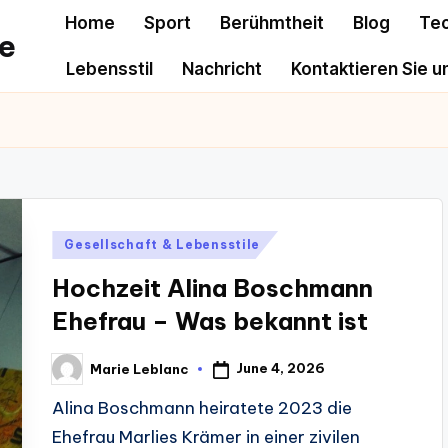
Home
Sport
Berühmtheit
Blog
Te
e
Lebensstil
Nachricht
Kontaktieren Sie u
Posted
Gesellschaft & Lebensstile
in
Hochzeit Alina Boschmann
Ehefrau – Was bekannt ist
June 4, 2026
Marie Leblanc
Posted
by
Alina Boschmann heiratete 2023 die
Ehefrau Marlies Krämer in einer zivilen