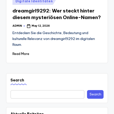
Posted
Digitale Identitäten
in
dreamgirl9292: Wer steckt hinter
diesem mysteriösen Online-Namen?
ADMIN
May 12, 2026
Posted
by
Entdecken Sie die Geschichte, Bedeutung und
kulturelle Relevanz von dreamgirl9292 im digitalen
Raum.
Read More
Search
Search
Aktuelle Beiträge