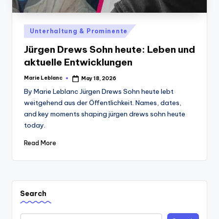
Posted
Unterhaltung & Prominente
in
Jürgen Drews Sohn heute: Leben und
aktuelle Entwicklungen
Marie Leblanc
May 18, 2026
Posted
by
By Marie Leblanc Jürgen Drews Sohn heute lebt
weitgehend aus der Öffentlichkeit. Names, dates,
and key moments shaping jürgen drews sohn heute
today.
Read More
Search