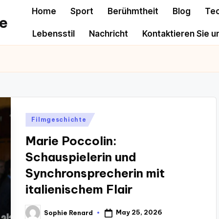
Home
Sport
Berühmtheit
Blog
Te
e
Lebensstil
Nachricht
Kontaktieren Sie u
Posted
Filmgeschichte
in
Marie Poccolin:
Schauspielerin und
Synchronsprecherin mit
italienischem Flair
May 25, 2026
Sophie Renard
Posted