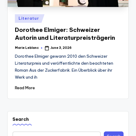
Posted
Literatur
in
Dorothee Elmiger: Schweizer
Autorin und Literaturpreisträgerin
Marie Leblanc
June 3, 2026
Posted
by
Dorothee Elmiger gewann 2010 den Schweizer
Literaturpreis und veröffentlichte den beachteten
Roman Aus der Zuckerfabrik. Ein Überblick über ihr
Werk und ih
Read More
Search