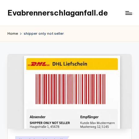
Evabrennerschlaganfall.de
Skip
to
content
Home
shipper only not seller