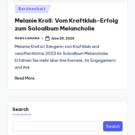
Posted
Berühmtheit
in
Melanie Kroll: Vom Kraftklub-Erfolg
zum Soloalbum Melancholie
Anaïs Lemoine
June 26, 2026
Posted
by
Melanie Kroll ist Sängerin von Kraftklub und
veröffentlichte 2023 ihr Soloalbum Melancholie.
Erfahren Sie mehr über ihre Karriere, ihr Engagement
und ihre
Read More
Search
Search