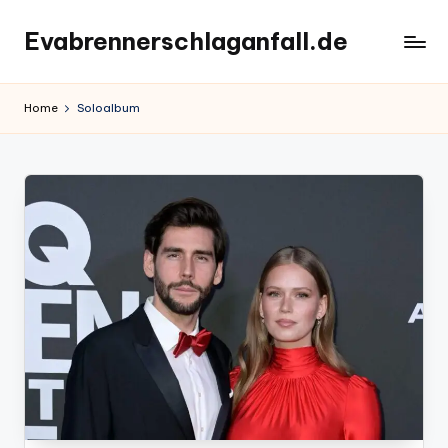
Evabrennerschlaganfall.de
Skip
to
content
Home
Soloalbum