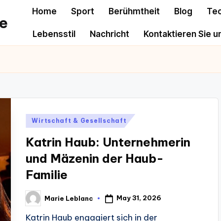
Home
Sport
Berühmtheit
Blog
Te
e
Lebensstil
Nachricht
Kontaktieren Sie u
Posted
Wirtschaft & Gesellschaft
in
Katrin Haub: Unternehmerin
und Mäzenin der Haub-
Familie
May 31, 2026
Marie Leblanc
Posted
by
Katrin Haub engagiert sich in der