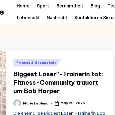
Home
Sport
Berühmtheit
Blog
Te
e
Lebensstil
Nachricht
Kontaktieren Sie u
Posted
Fitness & Gesundheit
in
Biggest Loser”-Trainerin tot:
Fitness-Community trauert
um Bob Harper
May 20, 2026
Marie Leblanc
Posted
by
Die ehemalige Biggest Loser''-Trainerin Bob