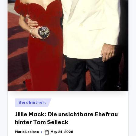
Posted
Berühmtheit
in
Jillie Mack: Die unsichtbare Ehefrau
hinter Tom Selleck
Marie Leblanc
May 24, 2026
Posted