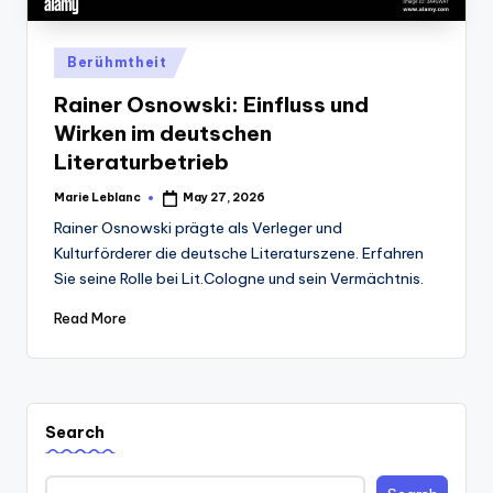
Posted
Berühmtheit
in
Rainer Osnowski: Einfluss und
Wirken im deutschen
Literaturbetrieb
Marie Leblanc
May 27, 2026
Posted
by
Rainer Osnowski prägte als Verleger und
Kulturförderer die deutsche Literaturszene. Erfahren
Sie seine Rolle bei Lit.Cologne und sein Vermächtnis.
Read More
Search