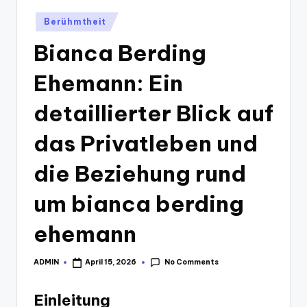
Posted
Berühmtheit
in
Bianca Berding
Ehemann: Ein
detaillierter Blick auf
das Privatleben und
die Beziehung rund
um bianca berding
ehemann
No Comments
ADMIN
April 15, 2026
Posted
by
Einleitung