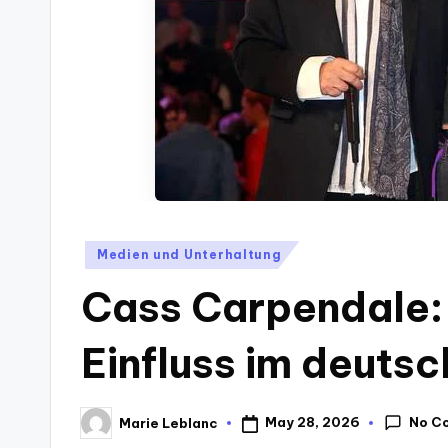
Posted
Medien und Unterhaltung
in
Cass Carpendale: 
Einfluss im deuts
No C
May 28, 2026
Marie Leblanc
Posted
by