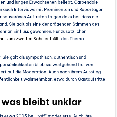
hen und jungen Erwachsenen beliebt. Carpendale
ern auch Interviews mit Prominenten und Reportagen
hr souveränes Auftreten trugen dazu bei, dass die
and. Sie galt als eine der prägenden Stimmen des
mehr an Einfluss gewannen. Für zusätzlichen
nis um zweiten Sohn enthüllt
das Thema
. Sie galt als sympathisch, authentisch und
ersönlichkeiten blieb sie weitgehend frei von
ssiert auf die Moderation. Auch nach ihrem Ausstieg
ffentlichkeit wahrnehmbar, etwa durch Gastauftritte
 was bleibt unklar
is etwa 2005 bei „taff“ moderierte. Auch ihre