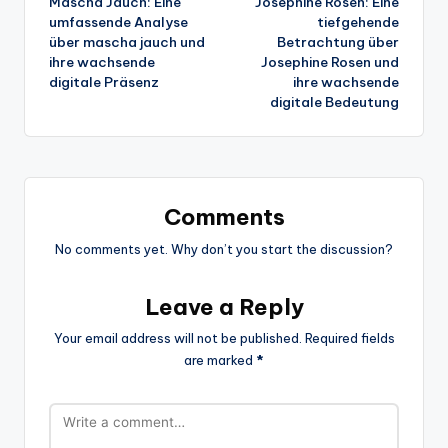
Mascha Jauch: Eine
Josephine Rosen: Eine
navigation
umfassende Analyse
tiefgehende
über mascha jauch und
Betrachtung über
ihre wachsende
Josephine Rosen und
digitale Präsenz
ihre wachsende
digitale Bedeutung
Comments
No comments yet. Why don’t you start the discussion?
Leave a Reply
Your email address will not be published.
Required fields
are marked
*