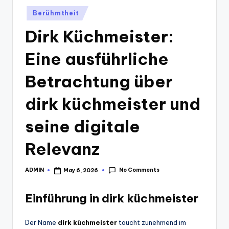
Posted
Berühmtheit
in
Dirk Küchmeister:
Eine ausführliche
Betrachtung über
dirk küchmeister und
seine digitale
Relevanz
No Comments
ADMIN
May 6, 2026
Posted
by
Einführung in dirk küchmeister
Der Name
dirk küchmeister
taucht zunehmend im