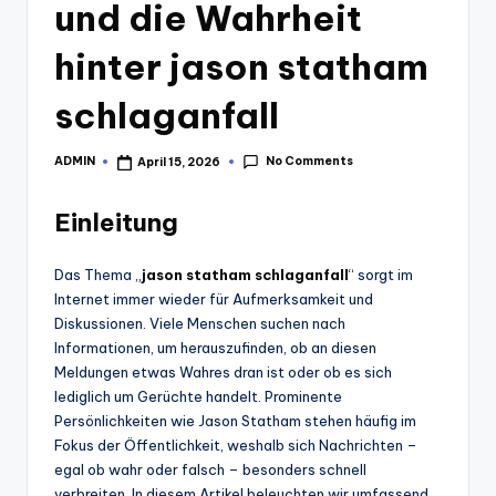
und die Wahrheit
hinter jason statham
schlaganfall
No Comments
ADMIN
April 15, 2026
Posted
by
Einleitung
Das Thema „
jason statham schlaganfall
“ sorgt im
Internet immer wieder für Aufmerksamkeit und
Diskussionen. Viele Menschen suchen nach
Informationen, um herauszufinden, ob an diesen
Meldungen etwas Wahres dran ist oder ob es sich
lediglich um Gerüchte handelt. Prominente
Persönlichkeiten wie Jason Statham stehen häufig im
Fokus der Öffentlichkeit, weshalb sich Nachrichten –
egal ob wahr oder falsch – besonders schnell
verbreiten. In diesem Artikel beleuchten wir umfassend