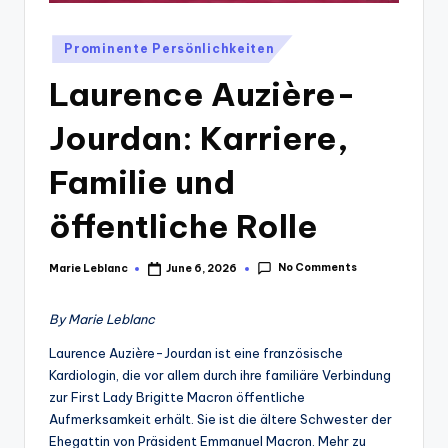
Posted
Prominente Persönlichkeiten
in
Laurence Auzière-
Jourdan: Karriere,
Familie und
öffentliche Rolle
No Comments
Marie Leblanc
June 6, 2026
Posted
by
By Marie Leblanc
Laurence Auzière-Jourdan ist eine französische
Kardiologin, die vor allem durch ihre familiäre Verbindung
zur First Lady Brigitte Macron öffentliche
Aufmerksamkeit erhält. Sie ist die ältere Schwester der
Ehegattin von Präsident Emmanuel Macron. Mehr zu