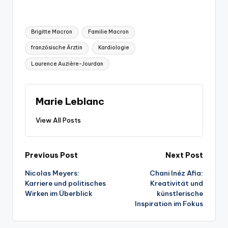
Tags:
Brigitte Macron
Familie Macron
französische Ärztin
Kardiologie
Laurence Auzière-Jourdan
Marie Leblanc
View All Posts
Post
Previous Post
Next Post
Nicolas Meyers:
Chani Inéz Afia:
navigation
Karriere und politisches
Kreativität und
Wirken im Überblick
künstlerische
Inspiration im Fokus