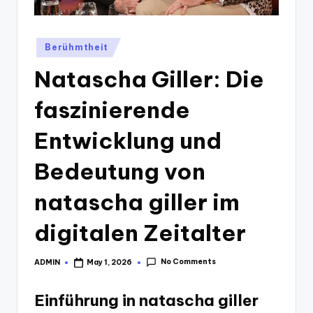
Posted
Berühmtheit
in
Natascha Giller: Die
faszinierende
Entwicklung und
Bedeutung von
natascha giller im
digitalen Zeitalter
No Comments
ADMIN
May 1, 2026
Posted
by
Einführung in natascha giller