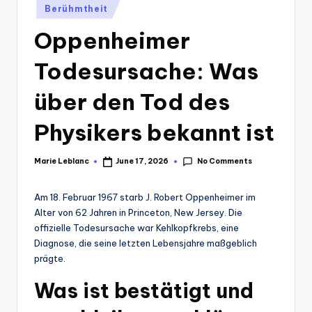
Posted
Berühmtheit
in
Oppenheimer
Todesursache: Was
über den Tod des
Physikers bekannt ist
No Comments
Marie Leblanc
June 17, 2026
Posted
by
Am 18. Februar 1967 starb J. Robert Oppenheimer im
Alter von 62 Jahren in Princeton, New Jersey. Die
offizielle Todesursache war Kehlkopfkrebs, eine
Diagnose, die seine letzten Lebensjahre maßgeblich
prägte.
Was ist bestätigt und