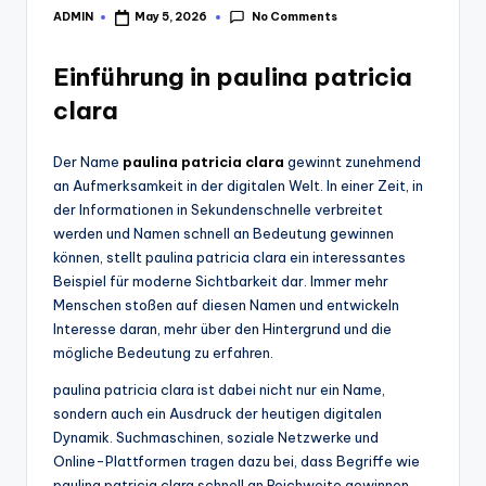
No Comments
ADMIN
May 5, 2026
Posted
by
Einführung in paulina patricia
clara
Der Name
paulina patricia clara
gewinnt zunehmend
an Aufmerksamkeit in der digitalen Welt. In einer Zeit, in
der Informationen in Sekundenschnelle verbreitet
werden und Namen schnell an Bedeutung gewinnen
können, stellt paulina patricia clara ein interessantes
Beispiel für moderne Sichtbarkeit dar. Immer mehr
Menschen stoßen auf diesen Namen und entwickeln
Interesse daran, mehr über den Hintergrund und die
mögliche Bedeutung zu erfahren.
paulina patricia clara ist dabei nicht nur ein Name,
sondern auch ein Ausdruck der heutigen digitalen
Dynamik. Suchmaschinen, soziale Netzwerke und
Online-Plattformen tragen dazu bei, dass Begriffe wie
paulina patricia clara schnell an Reichweite gewinnen