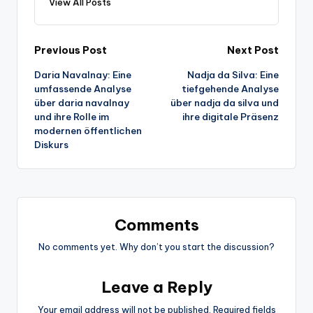
View All Posts
Post
Previous Post
Next Post
Daria Navalnay: Eine
Nadja da Silva: Eine
navigation
umfassende Analyse
tiefgehende Analyse
über daria navalnay
über nadja da silva und
und ihre Rolle im
ihre digitale Präsenz
modernen öffentlichen
Diskurs
Comments
No comments yet. Why don’t you start the discussion?
Leave a Reply
Your email address will not be published.
Required fields