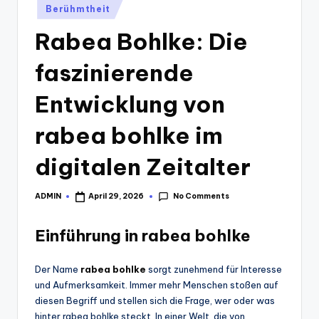
Posted
Berühmtheit
in
Rabea Bohlke: Die
faszinierende
Entwicklung von
rabea bohlke im
digitalen Zeitalter
No Comments
ADMIN
April 29, 2026
Posted
by
Einführung in rabea bohlke
Der Name
rabea bohlke
sorgt zunehmend für Interesse
und Aufmerksamkeit. Immer mehr Menschen stoßen auf
diesen Begriff und stellen sich die Frage, wer oder was
hinter rabea bohlke steckt. In einer Welt, die von