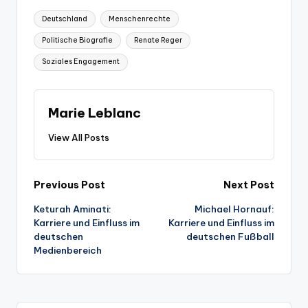
Tags:
Deutschland
Menschenrechte
Politische Biografie
Renate Reger
Soziales Engagement
Marie Leblanc
View All Posts
Post
Previous Post
Next Post
Keturah Aminati:
Michael Hornauf:
navigation
Karriere und Einfluss im
Karriere und Einfluss im
deutschen
deutschen Fußball
Medienbereich