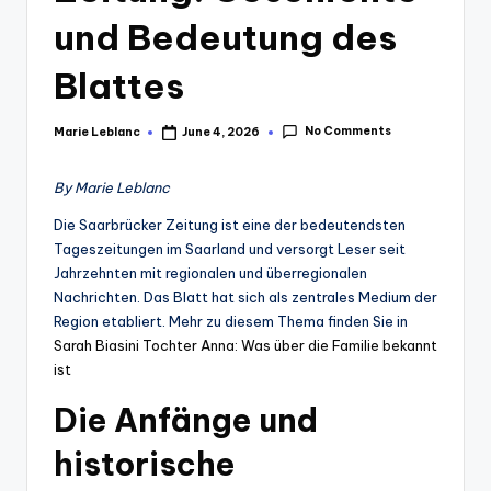
und Bedeutung des
Blattes
No Comments
Marie Leblanc
June 4, 2026
Posted
by
By Marie Leblanc
Die Saarbrücker Zeitung ist eine der bedeutendsten
Tageszeitungen im Saarland und versorgt Leser seit
Jahrzehnten mit regionalen und überregionalen
Nachrichten. Das Blatt hat sich als zentrales Medium der
Region etabliert. Mehr zu diesem Thema finden Sie in
Sarah Biasini Tochter Anna: Was über die Familie bekannt
ist
Die Anfänge und
historische