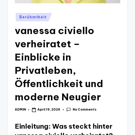
Posted
Berühmtheit
in
vanessa civiello
verheiratet –
Einblicke in
Privatleben,
Öffentlichkeit und
moderne Neugier
No Comments
ADMIN
April 19, 2026
Posted
by
Einleitung: Was steckt hinter