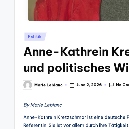
Posted
Politik
in
Anne-Kathrein Kre
und politisches W
No Co
June 2, 2026
Marie Leblanc
Posted
by
By Marie Leblanc
Anne-Kathrein Kretzschmar ist eine deutsche Pol
Referentin. Sie ist vor allem durch ihre Tätigke