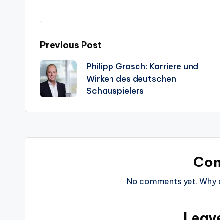
Post
Previous Post
Philipp Grosch: Karriere und
navigation
Wirken des deutschen
Schauspielers
Co
No comments yet. Why do
Leav