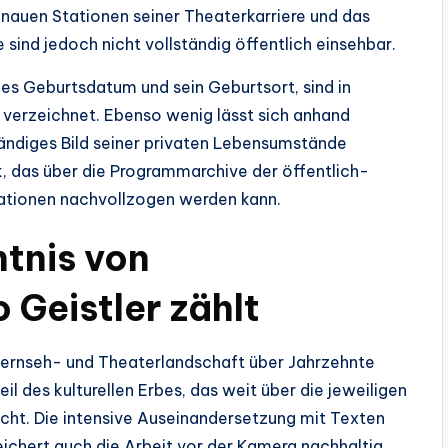
nauen Stationen seiner Theaterkarriere und das
 sind jedoch nicht vollständig öffentlich einsehbar.
ues Geburtsdatum und sein Geburtsort, sind in
 verzeichnet. Ebenso wenig lässt sich anhand
tändiges Bild seiner privaten Lebensumstände
rk, das über die Programmarchive der öffentlich-
ationen nachvollzogen werden kann.
tnis von
 Geistler zählt
 Fernseh- und Theaterlandschaft über Jahrzehnte
eil des kulturellen Erbes, das weit über die jeweiligen
icht. Die intensive Auseinandersetzung mit Texten
eichert auch die Arbeit vor der Kamera nachhaltig.