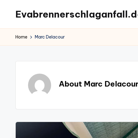
Evabrennerschlaganfall.d
Skip
to
content
Home
Marc Delacour
About Marc Delacou