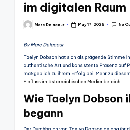
im digitalen Raum
No C
May 17, 2026
Marc Delacour
Posted
by
By Marc Delacour
Taelyn Dobson hat sich als prägende Stimme im 
authentische Art und konsistente Präsenz auf 
maßgeblich zu ihrem Erfolg bei. Mehr zu diese
Einfluss im österreichischen Medienbereich
Wie Taelyn Dobson i
begann
Der Durchbruch von Taelyn Dobson gelang ihr du