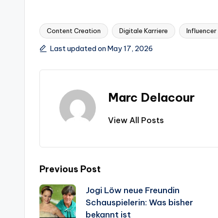
Content Creation
Digitale Karriere
Influencer
Tags:
Last updated on May 17, 2026
Marc Delacour
View All Posts
Post
Previous Post
Jogi Löw neue Freundin
navigation
Schauspielerin: Was bisher
bekannt ist