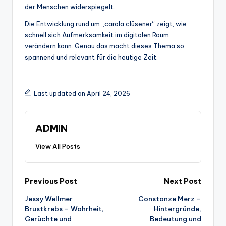
der Menschen widerspiegelt.
Die Entwicklung rund um „carola clüsener“ zeigt, wie
schnell sich Aufmerksamkeit im digitalen Raum
verändern kann. Genau das macht dieses Thema so
spannend und relevant für die heutige Zeit.
Last updated on April 24, 2026
ADMIN
View All Posts
Post
Previous Post
Next Post
Jessy Wellmer
Constanze Merz –
navigation
Brustkrebs – Wahrheit,
Hintergründe,
Gerüchte und
Bedeutung und