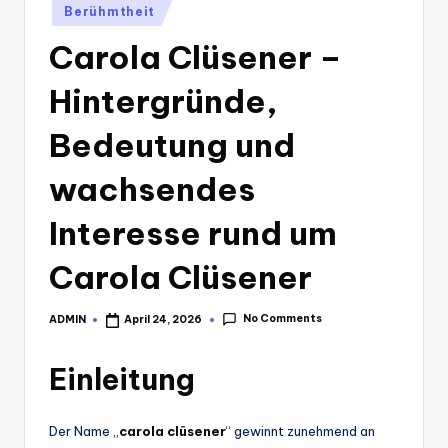
Posted
Berühmtheit
in
Carola Clüsener –
Hintergründe,
Bedeutung und
wachsendes
Interesse rund um
Carola Clüsener
No Comments
ADMIN
April 24, 2026
Posted
by
Einleitung
Der Name „
carola clüsener
“ gewinnt zunehmend an