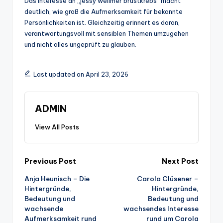
Das Interesse an „jessy wellmer brustkrebs“ macht
deutlich, wie groß die Aufmerksamkeit für bekannte
Persönlichkeiten ist. Gleichzeitig erinnert es daran,
verantwortungsvoll mit sensiblen Themen umzugehen
und nicht alles ungeprüft zu glauben.
Last updated on April 23, 2026
ADMIN
View All Posts
Post
Previous Post
Next Post
Anja Heunisch – Die
Carola Clüsener –
navigation
Hintergründe,
Hintergründe,
Bedeutung und
Bedeutung und
wachsende
wachsendes Interesse
Aufmerksamkeit rund
rund um Carola