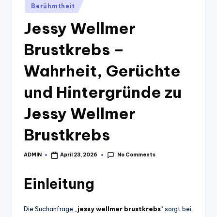
Posted
Berühmtheit
in
Jessy Wellmer
Brustkrebs –
Wahrheit, Gerüchte
und Hintergründe zu
Jessy Wellmer
Brustkrebs
No Comments
ADMIN
April 23, 2026
Posted
by
Einleitung
Die Suchanfrage „
jessy wellmer brustkrebs
“ sorgt bei