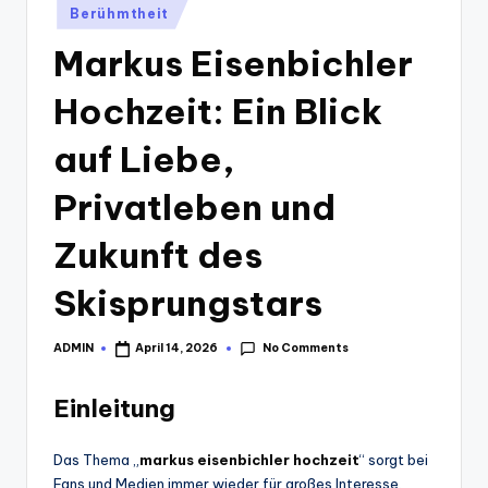
Posted
Berühmtheit
in
Markus Eisenbichler
Hochzeit: Ein Blick
auf Liebe,
Privatleben und
Zukunft des
Skisprungstars
No Comments
ADMIN
April 14, 2026
Posted
by
Einleitung
Das Thema „
markus eisenbichler hochzeit
“ sorgt bei
Fans und Medien immer wieder für großes Interesse.