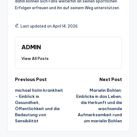
dahin können sich Fans weiterhin an seinen sportlichen
Erfolgen erfreuen und ihn auf seinem Weg unterstützen.
Last updated on April 14, 2026
ADMIN
View All Posts
Post
Previous Post
Next Post
michael holm krankheit
Marielin Bohlen:
navigation
– Einblick in
Einblicke in das Leben,
Gesundheit,
die Herkunft und die
Öffentlichkeit und die
wachsende
Bedeutung von
Aufmerksamkeit rund
Sensibilität
um marielin Bohlen