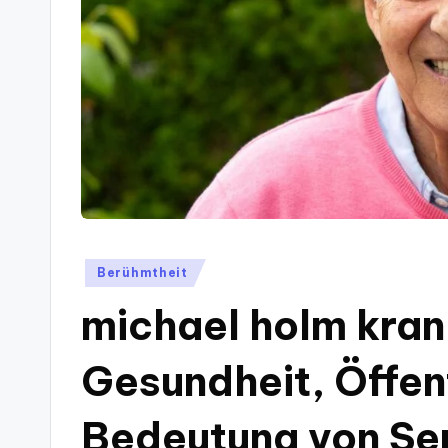
Posted
Berühmtheit
in
michael holm krank
Gesundheit, Öffent
Bedeutung von Sen