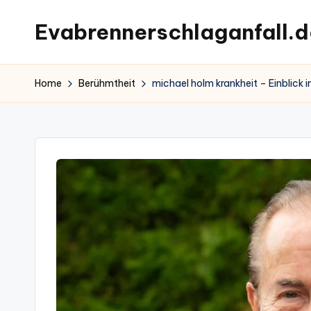
Evabrennerschlaganfall.d
Skip
to
content
Home
Berühmtheit
michael holm krankheit – Einblick i